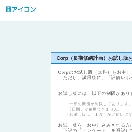
アイコン
Corp（長期修繕計画）お試し版
Corpのお試し版（無料）をお申
ただし、試用後に、「評価レポー
お試し版には、以下の制限があり
・一部の機能が制限してあります
・3日間しか使用できません。
・お試し版は、１度しかお使いに
お試し版を、お申し込みされる方
下記の「アンケート」を明記して