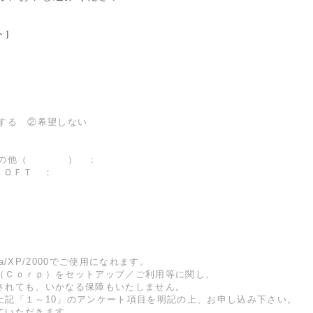
]
する ②希望しない
③その他（ ） ：
ＳＯＦＴ ：
sta/XP/2000でご使用になれます。
ｏｒｐ）をセットアップ／ご利用等に関し、
ても、いかなる保障もいたしません。
「１～10」のアンケート項目を明記の上、お申し込み下さい。
いただきます。