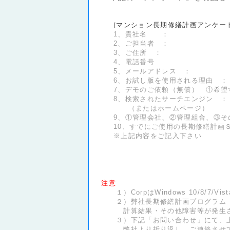
[マンション長期修繕計画アンケート
1、貴社名 ：
2、ご担当者 ：
3、ご住所 ：
4、電話番号
5、メールアドレス ：
6、お試し版を使用される理由 ：
7、デモのご依頼（無償） ①希望
8、検索されたサーチエンジン ：
（またはホームページ）
9、①管理会社、②管理組合、
10、すでにご使用の長期修繕計画
※上記内容をご記入下さい
注意
１）CorpはWindows 10/8/7/Vi
２）弊社長期修繕計画プログラム（Ｃ
計算結果・その他障害等が発生され
３）下記「お問い合わせ」にて、上記
弊社より折り返し、ご連絡させて