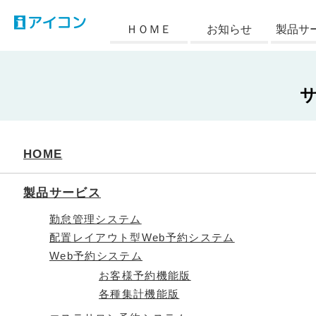
アイコン
ＨＯＭＥ
お知らせ
製品サ
HOME
製品サービス
勤怠管理システム
配置レイアウト型Web予約システム
Web予約システム
お客様予約機能版
各種集計機能版