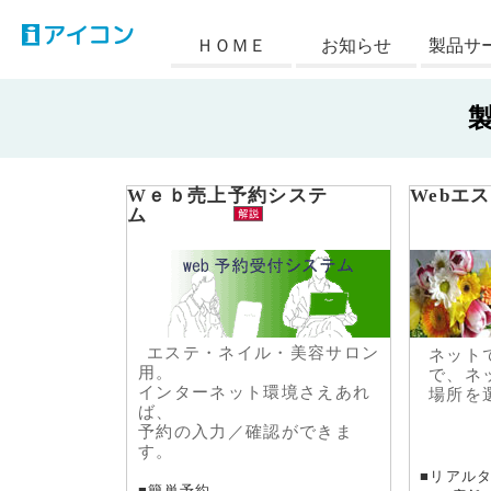
アイコン
ＨＯＭＥ
お知らせ
製品サ
Wｅｂ売上予約システ
Webエ
ム
エステ・ネイル・美容サロン
ネット
用。
で、ネ
インターネット環境さえあれ
場所を
ば、
予約の入力／確認ができま
す。
■リアル
■
簡単予約