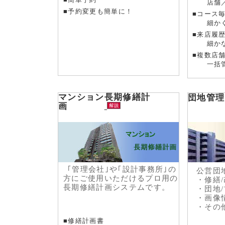
店舗／
■予約変更も簡単に！
■コース
細かく
■来店履
細かな
■複数店
一括管
マンション長期修繕計
団地管理
画
｢管理会社｣や｢設計事務所｣の
公営団地
方にご使用いただけるプロ用の
・修繕
長期修繕計画システムです。
・団地/
・画像情
・その
■修繕計画書