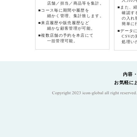
入力の手
店舗／担当／商品等を集計。
■また、
■コース毎に期間や履歴を
確認する
細かく管理、集計致します。
の入れ替
■来店履歴や販売履歴など
簡単に
細かな顧客管理が可能。
■データ
■複数店舗の予約を本店にて
CSVの
一括管理可能。
処理い
内容
お気軽に