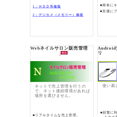
■簡単に
1：ＨＤＤ等修復
■安価に
2：デジカメ（メモリー）修復
Webネイルサロン販売管理
Andro
使い易
ネットで売上管理を行うの
で、ネット接続環境があれば
場所を選びません。
■頻繁に
■リアルタイムな売上管理
。