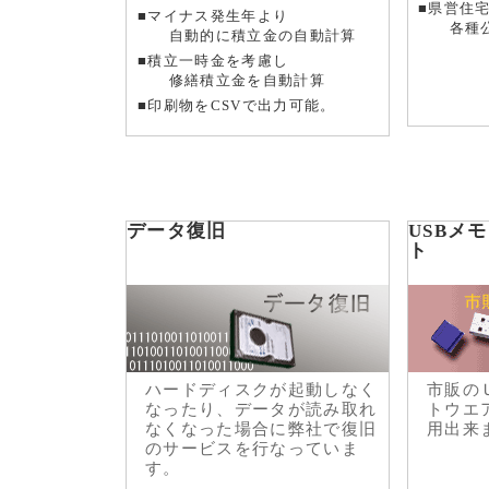
■県営住宅
■マイナス発生年より
各種公
自動的に積立金の自動計算
■積立一時金を考慮し
修繕積立金を自動計算
■印刷物をCSVで出力可能。
データ復旧
USBメ
ハードディスクが起動しなく
市販の
なったり、データが読み取れ
トウエ
なくなった場合に弊社で復旧
用出来
のサービスを行なっていま
す。