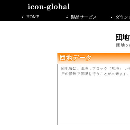
HOME
製品サービス
ダウン
団地
団地
団地データ
団地毎に、団地→ブロック（敷地）→
戸の階層で管理を行うことが出来ます