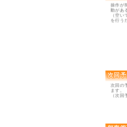
操作が
動があ
（空い
を行う
次回予
次回の
ます。
（次回