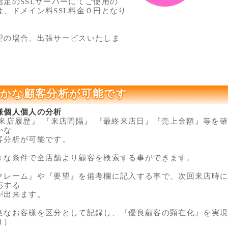
指定のSSLサーバーにてご使用の
、ドメイン料SSL料金０円となり
望の場合、出張サービスいたしま
かな顧客分析が可能です
様個人個人の分析
来店履歴』 『来店間隔』 『最終来店日』『売上金額』等を
かな
分析が可能です。
な条件で全店舗より顧客を検索する事ができます。
レーム』や『要望』を備考欄に記入する事で、次回来店時に
応する
出来ます。
なお客様を区分として記録し、『優良顧客の顕在化』を実現
1）