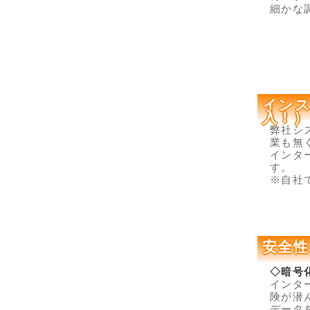
細かな
インス
入！）
弊社シ
業も無
インタ
す。
※自社
安全性
◇暗号
インタ
険が潜
データ