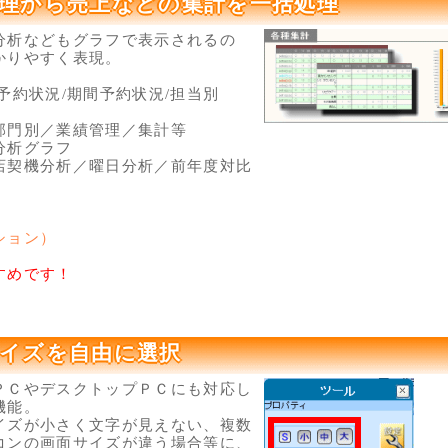
理から売上などの集計を一括処理
分析などもグラフで表示されるの
かりやすく表現。
/予約状況/期間予約状況/担当別
別／業績管理／集計等
分析グラフ
機分析／曜日分析／前年度対比
ション）
すめです！
イズを自由に選択
ＰＣやデスクトップＰＣにも対応し
機能。
イズが小さく文字が見えない、複数
コンの画面サイズが違う場合等に、