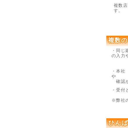
複数店
す。
複数の
・同じ
の入力
・本社
や
確認が
・受付
※弊社
ひんぱ