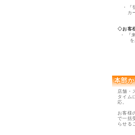
・『登
カード
◇お客
・ 『
を経
本部か
店舗・
タイム
応。
お客様
で一括
らせる