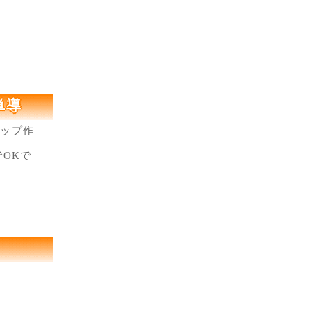
単導
アップ作
OKで