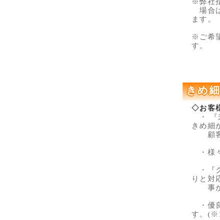
※弊社
場合は
ます。
※ご希
す。
きめ細
◇お客
・ 『
きめ細
顧客
・様々
・『ク
りと対
事が
・優良
す。(※