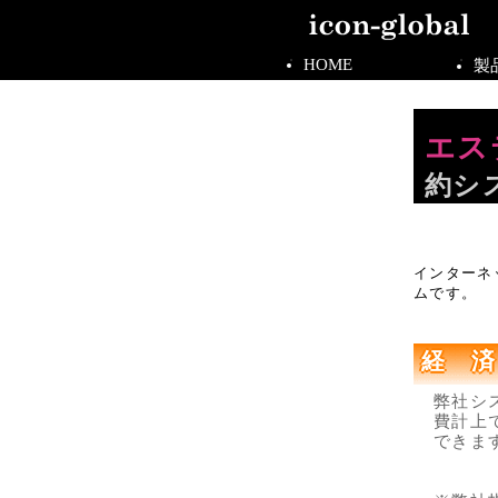
HOME
製
エス
約シ
インターネ
ムです。
経 済
弊社シ
費計上
できま