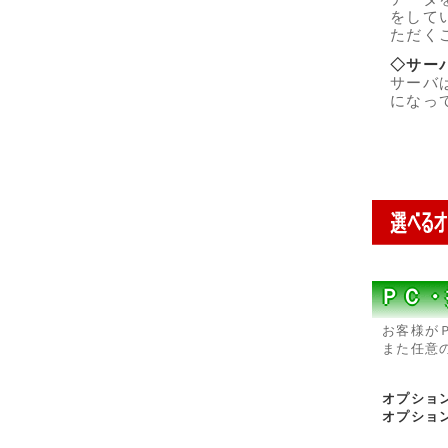
をして
ただく
◇サー
サーバ
になっ
ＰＣ・
お客様が
また任意
オプショ
オプショ