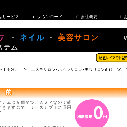
品サービス
ダウンロード
会社概要
テ
・
ネイル
・
美容サロン
We
ステム
ットを利用した、エステサロン･ネイルサロン･美容サロン向け Web
 的
ステムは安価かつ、ＡＳＰなので経
できますので、リーズナブルに運用
す。