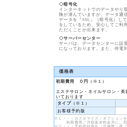
◇暗号化
インターネットでのデータやり
険が潜んでいますが、データ通
データを『SSL』（暗号化）し
をしているため、安心してご利
ただくことが出来ます。
◇サーバーセンター
サーバは、データセンターに設
になっております。また、停電
価格表
初期費用 ０円
（※１）
エステサロン・ネイルサロン・美
いております
タイプ
（※１）
お客様予約版
※１・・・カスタマイズ／オプション
初期費用／月額基本料金共に、別途
※２・・・予約登録単位（店舗数／席